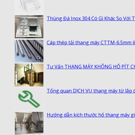
Thùng Đá Inox 304 Có Gì Khác So Với
Cáp thép tải thang máy CTTM-6.5mm lõi 
Tư Vấn THANG MÁY KHÔNG HỐ PÍT Cho
Tổng quan DỊCH VỤ thang máy từ lắp đ
Hướng dẫn kích thước hố thang máy gi