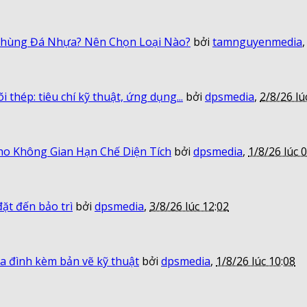
 Thùng Đá Nhựa? Nên Chọn Loại Nào?
bởi
tamnguyenmedia
thép: tiêu chí kỹ thuật, ứng dụng...
bởi
dpsmedia
,
2/8/26 lú
 Không Gian Hạn Chế Diện Tích
bởi
dpsmedia
,
1/8/26 lúc 
ặt đến bảo trì
bởi
dpsmedia
,
3/8/26 lúc 12:02
a đình kèm bản vẽ kỹ thuật
bởi
dpsmedia
,
1/8/26 lúc 10:08