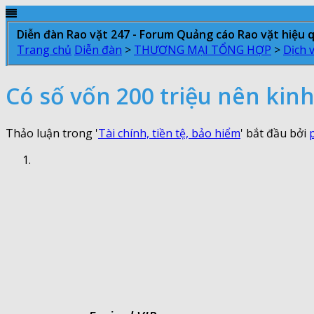
Diễn đàn Rao vặt 247 - Forum Quảng cáo Rao vặt hiệu 
Trang chủ
Diễn đàn
>
THƯƠNG MẠI TỔNG HỢP
>
Dịch 
Có số vốn 200 triệu nên kin
Thảo luận trong '
Tài chính, tiền tệ, bảo hiểm
' bắt đầu bởi