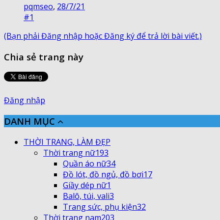
pqmseo
,
28/7/21
#1
(Bạn phải Đăng nhập hoặc Đăng ký để trả lời bài viết.)
Chia sẻ trang này
Đăng nhập
DANH MỤC
THỜI TRANG, LÀM ĐẸP
Thời trang nữ
193
Quần áo nữ
34
Đồ lót, đồ ngủ, đồ bơi
17
Giầy dép nữ
1
Balô, túi, vali
3
Trang sức, phụ kiện
32
Thời trang nam
203