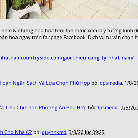
a nhìn & những đoá hoa tươi tắn được xem là ý tưởng kinh d
 bán hoa ngay trên fanpage Facebook. Dịch vụ tư vấn chọn h
/nhatnamcountryside.com/gioi-thieu-cong-ty-nhat-nam/
 Toán Ngân Sách Và Lựa Chọn Phù Hợp
bởi
dpsmedia
,
1/8/26
 Và Tiêu Chí Chọn Phương Án Phù Hợp
bởi
dpsmedia
,
1/8/26 
nh Cho Nhà Ở?
bởi
quynhkmd
,
3/8/26 lúc 09:25