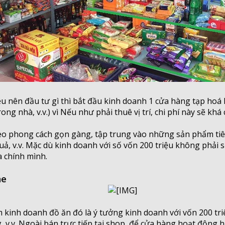
 nên đầu tư gì thì bắt đầu kinh doanh 1 cửa hàng tạp hoá là
 nhà, v.v.) vì Nếu như phải thuê vị trí, chi phí này sẽ khá 
eo phong cách gọn gàng, tập trung vào những sản phẩm tiêu
uả, v.v. Mặc dù kinh doanh với số vốn 200 triệu không phải s
a chính mình.
ne
kinh doanh đồ ăn đó là ý tưởng kinh doanh với vốn 200 triệ
, v.v. Ngoài bán trực tiếp tại shop, để cửa hàng hoạt động 