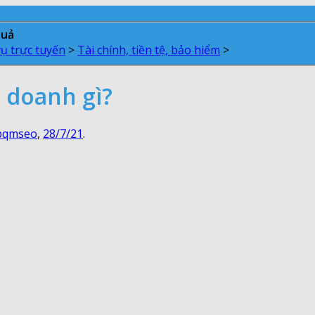
quả
vụ trực tuyến
>
Tài chính, tiền tệ, bảo hiểm
>
h doanh gì?
pqmseo
,
28/7/21
.