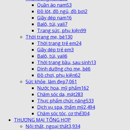
Quần áo nam
53
Đồ lót, đồ ngủ, đồ bơi
2
Giầy dép nam
16
Balô, túi, vali
7
Trang sức, phụ kiện
99
Thời trang mẹ, bé
130
Thời trang trẻ em
24
Giầy dép trẻ em
3
Balô, túi, vali
6
Thời trang bầu, sau sinh
13
Dinh dưỡng cho mẹ, bé
6
Đồ chơi, phụ kiện
62
Sức khỏe, làm đẹp
7,061
Nước hoa, mỹ phẩm
162
Chăm sóc da, mặt
283
Thực phẩm chức năng
533
Dịch vụ spa, thẩm mỹ
2,494
Chăm sóc tóc, cơ thể
304
THƯƠNG MẠI TỔNG HỢP
Nội thất, ngoại thất
3,934