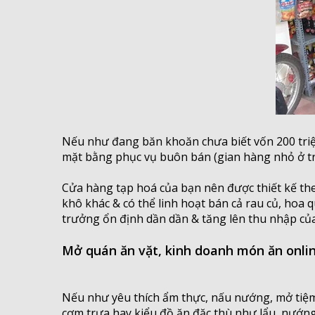
Nếu như đang băn khoăn chưa biết vốn 200 triệu
mặt bằng phục vụ buôn bán (gian hàng nhỏ ở trong
Cửa hàng tạp hoá của bạn nên được thiết kế th
khô khác & có thể linh hoạt bán cả rau củ, hoa q
trưởng ổn định dần dần & tăng lên thu nhập củ
Mở quán ăn vặt, kinh doanh món ăn onli
Nếu như yêu thích ẩm thực, nấu nướng, mở tiệm 
cơm trưa hay kiểu đồ ăn đặc thù như lẩu, nướng