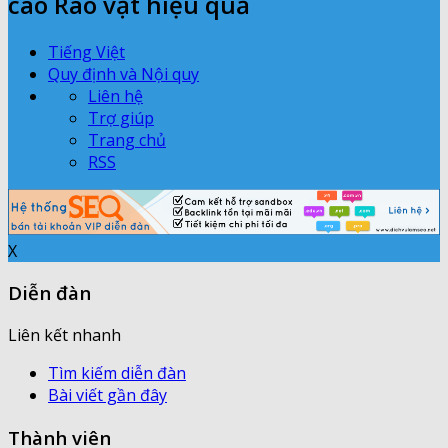
cáo Rao vặt hiệu quả
Tiếng Việt
Quy định và Nội quy
Liên hệ
Trợ giúp
Trang chủ
RSS
X
Diễn đàn
Liên kết nhanh
Tìm kiếm diễn đàn
Bài viết gần đây
Thành viên