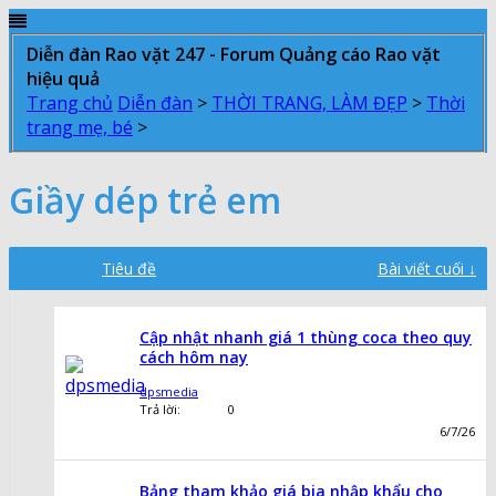
Diễn đàn Rao vặt 247 - Forum Quảng cáo Rao vặt
hiệu quả
Trang chủ
Diễn đàn
>
THỜI TRANG, LÀM ĐẸP
>
Thời
trang mẹ, bé
>
Giầy dép trẻ em
Tiêu đề
Bài viết cuối ↓
Cập nhật nhanh giá 1 thùng coca theo quy
cách hôm nay
dpsmedia
Trả lời:
0
6/7/26
Bảng tham khảo giá bia nhập khẩu cho