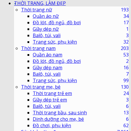
THỜI TRANG, LÀM ĐẸP
Thời trang nữ
193
Quần áo nữ
34
Đồ lót, đồ ngủ, đồ bơi
17
Giầy dép nữ
1
Balô, túi, vali
3
Trang sức, phụ kiện
32
Thời trang nam
203
Quần áo nam
53
Đồ lót, đồ ngủ, đồ bơi
2
Giầy dép nam
16
Balô, túi, vali
7
Trang sức, phụ kiện
99
Thời trang mẹ, bé
130
Thời trang trẻ em
24
Giầy dép trẻ em
3
Balô, túi, vali
6
Thời trang bầu, sau sinh
13
Dinh dưỡng cho mẹ, bé
6
Đồ chơi, phụ kiện
62