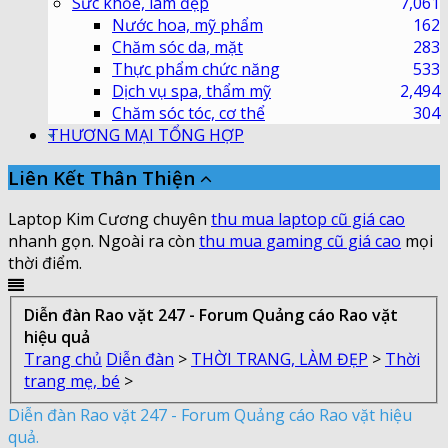
Sức khỏe, làm đẹp
7,061
Nước hoa, mỹ phẩm
162
Chăm sóc da, mặt
283
Thực phẩm chức năng
533
Dịch vụ spa, thẩm mỹ
2,494
Chăm sóc tóc, cơ thể
304
THƯƠNG MẠI TỔNG HỢP
Liên Kết Thân Thiện
Laptop Kim Cương chuyên
thu mua laptop cũ giá cao
nhanh gọn. Ngoài ra còn
thu mua gaming cũ giá cao
mọi
thời điểm.
Diễn đàn Rao vặt 247 - Forum Quảng cáo Rao vặt
hiệu quả
Trang chủ
Diễn đàn
>
THỜI TRANG, LÀM ĐẸP
>
Thời
trang mẹ, bé
>
Diễn đàn Rao vặt 247 - Forum Quảng cáo Rao vặt hiệu
quả.