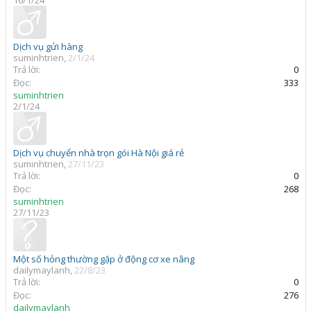
16/1/24
Dịch vụ gửi hàng
suminhtrien
,
2/1/24
Trả lời:
0
Đọc:
333
suminhtrien
2/1/24
Dịch vụ chuyển nhà trọn gói Hà Nội giá rẻ
suminhtrien
,
27/11/23
Trả lời:
0
Đọc:
268
suminhtrien
27/11/23
Một số hỏng thường gặp ở động cơ xe nâng
dailymaylanh
,
22/8/23
Trả lời:
0
Đọc:
276
dailymaylanh