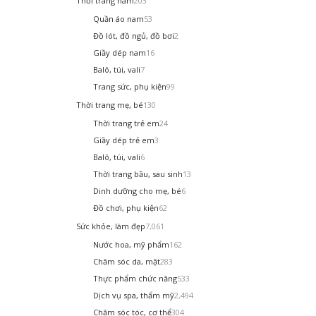
Thời trang nam
203
Quần áo nam
53
Đồ lót, đồ ngủ, đồ bơi
2
Giầy dép nam
16
Balô, túi, vali
7
Trang sức, phụ kiện
99
Thời trang mẹ, bé
130
Thời trang trẻ em
24
Giầy dép trẻ em
3
Balô, túi, vali
6
Thời trang bầu, sau sinh
13
Dinh dưỡng cho mẹ, bé
6
Đồ chơi, phụ kiện
62
Sức khỏe, làm đẹp
7,061
Nước hoa, mỹ phẩm
162
Chăm sóc da, mặt
283
Thực phẩm chức năng
533
Dịch vụ spa, thẩm mỹ
2,494
Chăm sóc tóc, cơ thể
304