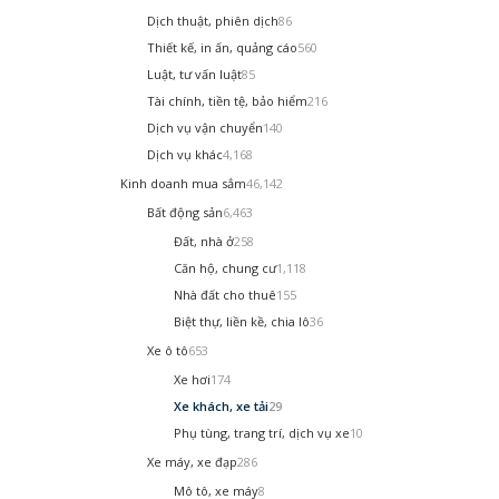
Dịch thuật, phiên dịch
86
Thiết kế, in ấn, quảng cáo
560
Luật, tư vấn luật
85
Tài chính, tiền tệ, bảo hiểm
216
Dịch vụ vận chuyển
140
Dịch vụ khác
4,168
Kinh doanh mua sắm
46,142
Bất động sản
6,463
Đất, nhà ở
258
Căn hộ, chung cư
1,118
Nhà đất cho thuê
155
Biệt thự, liền kề, chia lô
36
Xe ô tô
653
Xe hơi
174
Xe khách, xe tải
29
Phụ tùng, trang trí, dịch vụ xe
10
Xe máy, xe đạp
286
Mô tô, xe máy
8