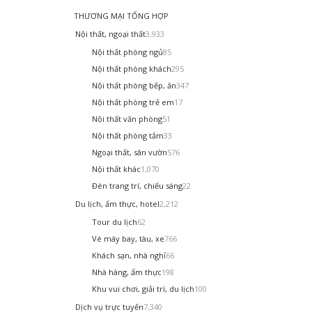
THƯƠNG MẠI TỔNG HỢP
Nội thất, ngoại thất
3,933
Nội thất phòng ngủ
85
Nội thất phòng khách
295
Nội thất phòng bếp, ăn
347
Nội thất phòng trẻ em
17
Nội thất văn phòng
51
Nội thất phòng tắm
33
Ngoại thất, sân vườn
576
Nội thất khác
1,070
Đèn trang trí, chiếu sáng
22
Du lịch, ẩm thực, hotel
2,212
Tour du lịch
62
Vé máy bay, tàu, xe
766
Khách sạn, nhà nghỉ
66
Nhà hàng, ẩm thực
198
Khu vui chơi, giải trí, du lịch
100
Dịch vụ trực tuyến
7,340