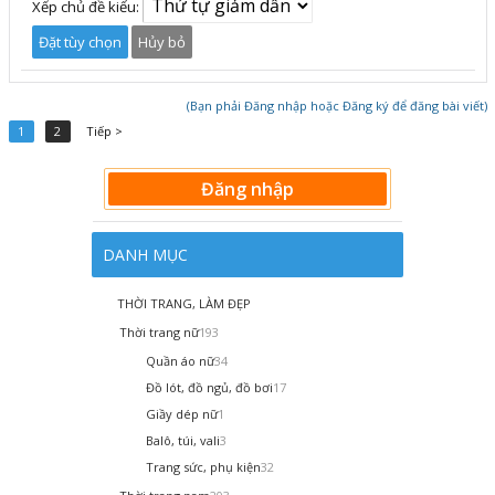
Xếp chủ đề kiểu:
(Bạn phải Đăng nhập hoặc Đăng ký để đăng bài viết)
1
2
Tiếp >
Đăng nhập
DANH MỤC
THỜI TRANG, LÀM ĐẸP
Thời trang nữ
193
Quần áo nữ
34
Đồ lót, đồ ngủ, đồ bơi
17
Giầy dép nữ
1
Balô, túi, vali
3
Trang sức, phụ kiện
32