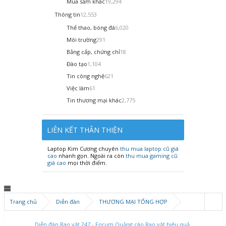
Mua sắm khác
19,294
Thông tin
12,553
Thể thao, bóng đá
6,020
Môi trường
291
Bằng cấp, chứng chỉ
18
Đào tạo
1,104
Tin công nghệ
621
Việc làm
61
Tin thương mại khác
2,775
LIÊN KẾT THÂN THIỆN
Laptop Kim Cương chuyên
thu mua laptop cũ giá
cao
nhanh gọn. Ngoài ra còn
thu mua gaming cũ
giá cao
mọi thời điểm.
Trang chủ
Diễn đàn
THƯƠNG MẠI TỔNG HỢP
Kinh doanh mua sắm
Xe ô tô
Diễn đàn Rao vặt 247 - Forum Quảng cáo Rao vặt hiệu quả.