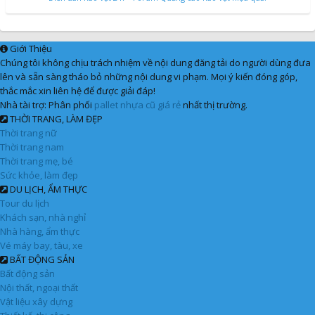
Giới Thiệu
Chúng tôi không chịu trách nhiệm về nội dung đăng tải do người dùng đưa
lên và sẵn sàng tháo bỏ những nội dung vi phạm. Mọi ý kiến đóng góp,
thắc mắc xin liên hệ để được giải đáp!
Nhà tài trợ: Phân phối
pallet nhựa cũ giá rẻ
nhất thị trường.
THỜI TRANG, LÀM ĐẸP
Thời trang nữ
Thời trang nam
Thời trang mẹ, bé
Sức khỏe, làm đẹp
DU LỊCH, ẨM THỰC
Tour du lịch
Khách sạn, nhà nghỉ
Nhà hàng, ẩm thực
Vé máy bay, tàu, xe
BẤT ĐỘNG SẢN
Bất động sản
Nội thất, ngoại thất
Vật liệu xây dựng