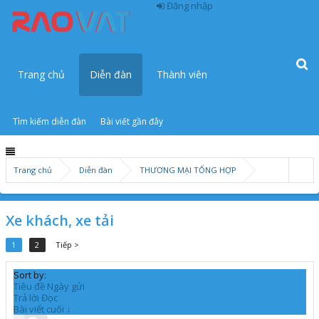
Đăng nhập
Trang chủ
Diễn đàn
Thành viên
Tìm kiếm diễn đàn
Bài viết gần đây
Trang chủ
Diễn đàn
THƯƠNG MẠI TỔNG HỢP
Kinh doanh mua sắm
Xe ô tô
Xe khách, xe tải
1
2
Tiếp >
Sort by:
Tiêu đề
Ngày gửi
Trả lời
Đọc
Bài viết cuối ↓