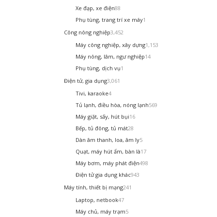
Xe đạp, xe điện
88
Phụ tùng, trang trí xe máy
1
Công nông nghiệp
3,452
Máy công nghiệp, xây dựng
1,153
Máy nông, lâm, ngư nghiệp
14
Phụ tùng, dịch vụ
1
Điện tử, gia dụng
3,061
Tivi, karaoke
4
Tủ lạnh, điều hòa, nóng lạnh
569
Máy giặt, sấy, hút bụi
16
Bếp, tủ đông, tủ mát
28
Dàn âm thanh, loa, âm ly
5
Quạt, máy hút ẩm, bàn là
17
Máy bơm, máy phát điện
498
Điện tử gia dụng khác
943
Máy tính, thiết bị mạng
241
Laptop, netbook
47
Máy chủ, máy trạm
5