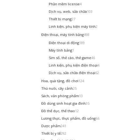
Phần mềm license
4
Dịch vụ, web, sửa chữa
103
Thiết bị mạng
27
Linh kiện, phụ kiện máy tính
2
Điện thoại, máy tính bảng
498
Điện thoại di động
189
Máy tính bảng
1
Sim số, thẻ cào, thẻ game
46
Linh kiện, phụ kiện điện thoại
4
Dịch vụ, sửa chữa điện thoại
62
Hoa, quà tặng, đồ chơi
124
Thú nuôi, cây cảnh
25
Sách, văn phòng phẩm
13
Đồ dùng sinh hoạt gia đình
35
Đồ thể dục, thể thao
12
Lương thực, thực phẩm, đồ uống
66
Dược phẩm
241
Thiết bị y tế
292