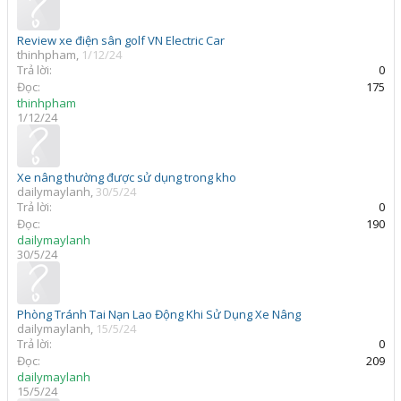
Review xe điện sân golf VN Electric Car
thinhpham
,
1/12/24
Trả lời:
0
Đọc:
175
thinhpham
1/12/24
Xe nâng thường được sử dụng trong kho
dailymaylanh
,
30/5/24
Trả lời:
0
Đọc:
190
dailymaylanh
30/5/24
Phòng Tránh Tai Nạn Lao Động Khi Sử Dụng Xe Nâng
dailymaylanh
,
15/5/24
Trả lời:
0
Đọc:
209
dailymaylanh
15/5/24