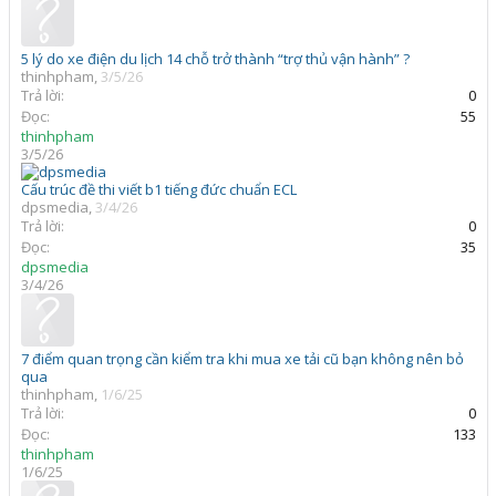
5 lý do xe điện du lịch 14 chỗ trở thành “trợ thủ vận hành” ?
thinhpham
,
3/5/26
Trả lời:
0
Đọc:
55
thinhpham
3/5/26
Cấu trúc đề thi viết b1 tiếng đức chuẩn ECL
dpsmedia
,
3/4/26
Trả lời:
0
Đọc:
35
dpsmedia
3/4/26
7 điểm quan trọng cần kiểm tra khi mua xe tải cũ bạn không nên bỏ
qua
thinhpham
,
1/6/25
Trả lời:
0
Đọc:
133
thinhpham
1/6/25