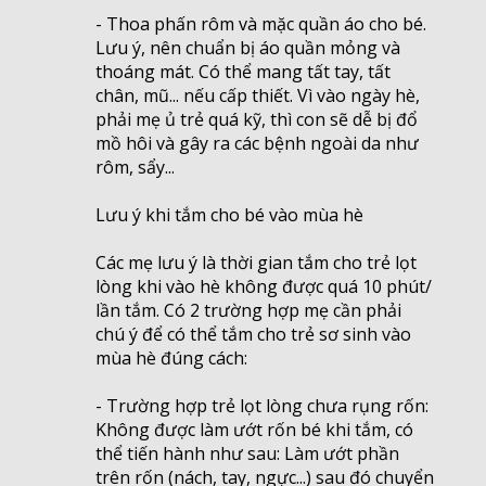
- Thoa phấn rôm và mặc quần áo cho bé.
Lưu ý, nên chuẩn bị áo quần mỏng và
thoáng mát. Có thể mang tất tay, tất
chân, mũ... nếu cấp thiết. Vì vào ngày hè,
phải mẹ ủ trẻ quá kỹ, thì con sẽ dễ bị đổ
mồ hôi và gây ra các bệnh ngoài da như
rôm, sẩy...
Lưu ý khi tắm cho bé vào mùa hè
Các mẹ lưu ý là thời gian tắm cho trẻ lọt
lòng khi vào hè không được quá 10 phút/
lần tắm. Có 2 trường hợp mẹ cần phải
chú ý để có thể tắm cho trẻ sơ sinh vào
mùa hè đúng cách:
- Trường hợp trẻ lọt lòng chưa rụng rốn:
Không được làm ướt rốn bé khi tắm, có
thể tiến hành như sau: Làm ướt phần
trên rốn (nách, tay, ngực...) sau đó chuyển