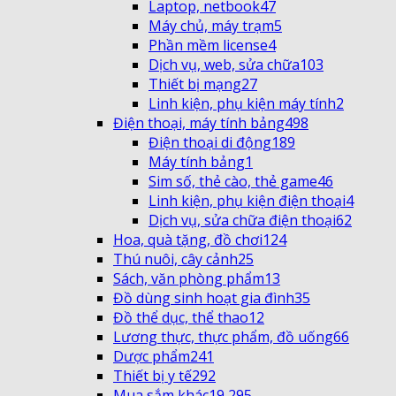
Laptop, netbook
47
Máy chủ, máy trạm
5
Phần mềm license
4
Dịch vụ, web, sửa chữa
103
Thiết bị mạng
27
Linh kiện, phụ kiện máy tính
2
Điện thoại, máy tính bảng
498
Điện thoại di động
189
Máy tính bảng
1
Sim số, thẻ cào, thẻ game
46
Linh kiện, phụ kiện điện thoại
4
Dịch vụ, sửa chữa điện thoại
62
Hoa, quà tặng, đồ chơi
124
Thú nuôi, cây cảnh
25
Sách, văn phòng phẩm
13
Đồ dùng sinh hoạt gia đình
35
Đồ thể dục, thể thao
12
Lương thực, thực phẩm, đồ uống
66
Dược phẩm
241
Thiết bị y tế
292
Mua sắm khác
19,295