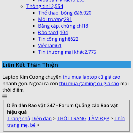
Thông tin
12,554
Thể thao, bóng đá
6,020
Môi trường
291
Bằng cấp, chứng chỉ
18
Đào tạo
1,104
Tin công nghệ
622
Việc làm
61
Tin thương mại khác
2,775
Liên Kết Thân Thiện
Laptop Kim Cương chuyên
thu mua laptop cũ giá cao
nhanh gọn. Ngoài ra còn
thu mua gaming cũ giá cao
mọi
thời điểm.
Diễn đàn Rao vặt 247 - Forum Quảng cáo Rao vặt
hiệu quả
Trang chủ
Diễn đàn
>
THỜI TRANG, LÀM ĐẸP
>
Thời
trang mẹ, bé
>