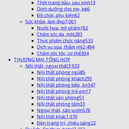
Thời trang bầu, sau sinh
13
Dinh dưỡng cho mẹ, bé
6
Đồ chơi, phụ kiện
62
Sức khỏe, làm đẹp
7,061
Nước hoa, mỹ phẩm
162
Chăm sóc da, mặt
283
Thực phẩm chức năng
533
Dịch vụ spa, thẩm mỹ
2,494
Chăm sóc tóc, cơ thể
304
THƯƠNG MẠI TỔNG HỢP
Nội thất, ngoại thất
3,933
Nội thất phòng ngủ
85
Nội thất phòng khách
295
Nội thất phòng bếp, ăn
347
Nội thất phòng trẻ em
17
Nội thất văn phòng
51
Nội thất phòng tắm
33
Ngoại thất, sân vườn
576
Nội thất khác
1,070
Đèn trang trí, chiếu sáng
22