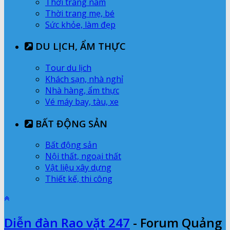
Thời trang nam
Thời trang mẹ, bé
Sức khỏe, làm đẹp
DU LỊCH, ẨM THỰC
Tour du lịch
Khách sạn, nhà nghỉ
Nhà hàng, ẩm thực
Vé máy bay, tàu, xe
BẤT ĐỘNG SẢN
Bất động sản
Nội thất, ngoại thất
Vật liệu xây dựng
Thiết kế, thi công
Diễn đàn Rao vặt 247
- Forum Quảng