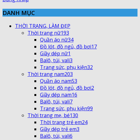
DANH MỤC
THỜI TRANG, LÀM ĐẸP
Thời trang nữ
193
Quần áo nữ
34
Đồ lót, đồ ngủ, đồ bơi
17
Giầy dép nữ
1
Balô, túi, vali
3
Trang sức, phụ kiện
32
Thời trang nam
203
Quần áo nam
53
Đồ lót, đồ ngủ, đồ bơi
2
Giầy dép nam
16
Balô, túi, vali
7
Trang sức, phụ kiện
99
Thời trang mẹ, bé
130
Thời trang trẻ em
24
Giầy dép trẻ em
3
Balô, túi, vali
6