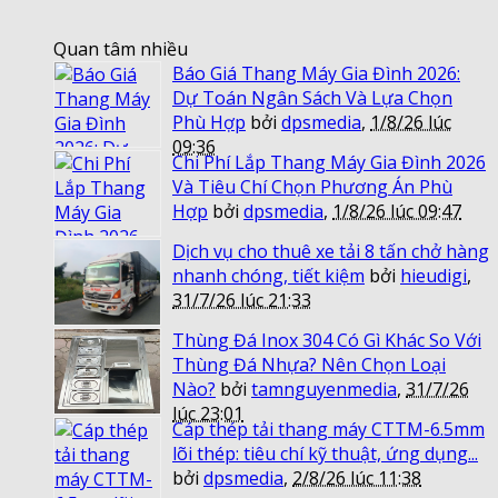
Quan tâm nhiều
Báo Giá Thang Máy Gia Đình 2026:
Dự Toán Ngân Sách Và Lựa Chọn
Phù Hợp
bởi
dpsmedia
,
1/8/26 lúc
09:36
Chi Phí Lắp Thang Máy Gia Đình 2026
Và Tiêu Chí Chọn Phương Án Phù
Hợp
bởi
dpsmedia
,
1/8/26 lúc 09:47
Dịch vụ cho thuê xe tải 8 tấn chở hàng
nhanh chóng, tiết kiệm
bởi
hieudigi
,
31/7/26 lúc 21:33
Thùng Đá Inox 304 Có Gì Khác So Với
Thùng Đá Nhựa? Nên Chọn Loại
Nào?
bởi
tamnguyenmedia
,
31/7/26
lúc 23:01
Cáp thép tải thang máy CTTM-6.5mm
lõi thép: tiêu chí kỹ thuật, ứng dụng...
bởi
dpsmedia
,
2/8/26 lúc 11:38