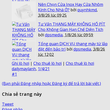
Nên Chọn Cửa Inox Hay Cửa Nhôm
Kính Cho Nhà Ở?
bởi
quynhkmd
,
3/8/26 lúc 09:25
Tư Vấn THANG MÁY KHÔNG HỐ PÍT
Cho Không Gian Hạn Chế Diện Tích
bởi
dpsmedia
,
1/8/26 lúc 09:59
Tổng quan DỊCH VỤ thang máy từ lắp
đặt đến bảo trì
bởi
dpsmedia
,
3/8/26
lúc 12:02
Ghi lò hơi
|
Cho thuê lò hơi
|
Cho thuê lò hơi
dailymaylanh
,
1/4/21
#1
(Bạn phải Đăng nhập hoặc Đăng ký để trả lời bài viết.)
Chia sẻ trang này
Tweet
Đăng nhập