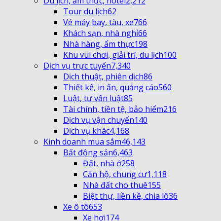
Du lịch, ẩm thực, hotel
2,212
Tour du lịch
62
Vé máy bay, tàu, xe
766
Khách sạn, nhà nghỉ
66
Nhà hàng, ẩm thực
198
Khu vui chơi, giải trí, du lịch
100
Dịch vụ trực tuyến
7,340
Dịch thuật, phiên dịch
86
Thiết kế, in ấn, quảng cáo
560
Luật, tư vấn luật
85
Tài chính, tiền tệ, bảo hiểm
216
Dịch vụ vận chuyển
140
Dịch vụ khác
4,168
Kinh doanh mua sắm
46,143
Bất động sản
6,463
Đất, nhà ở
258
Căn hộ, chung cư
1,118
Nhà đất cho thuê
155
Biệt thự, liền kề, chia lô
36
Xe ô tô
653
Xe hơi
174