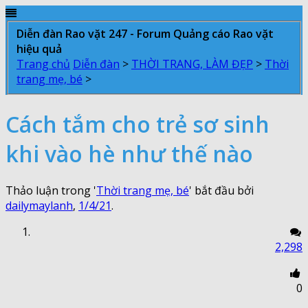
Diễn đàn Rao vặt 247 - Forum Quảng cáo Rao vặt
hiệu quả
Trang chủ
Diễn đàn
>
THỜI TRANG, LÀM ĐẸP
>
Thời
trang mẹ, bé
>
Cách tắm cho trẻ sơ sinh
khi vào hè như thế nào
Thảo luận trong '
Thời trang mẹ, bé
' bắt đầu bởi
dailymaylanh
,
1/4/21
.
2,298
0