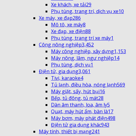
Xe khách, xe tải
29
Phụ tùng, trang trí, dịch vụ xe
10
Xe máy, xe đạp
286
Mô tô, xe máy
8
Xe đạp, xe điện
88
Phụ tùng, trang trí xe máy
1
Công nông nghiệp
3,452
Máy công nghiệp, xây dựng
1,153
Máy nông, lâm, ngư nghiệp
14
Phụ tùng, dịch vụ
1
Điện tử, gia dụng
3,061
Tivi, karaoke
4
Tủ lạnh, điều hòa, nóng lạnh
569
Máy giặt, sấy, hút bụi
16
Bếp, tủ đông, tủ mát
28
Dàn âm thanh, loa, âm ly
5
Quạt, máy hút ẩm, bàn là
17
Máy bơm, máy phát điện
498
Điện tử gia dụng khác
943
Máy tính, thiết bị mạng
241