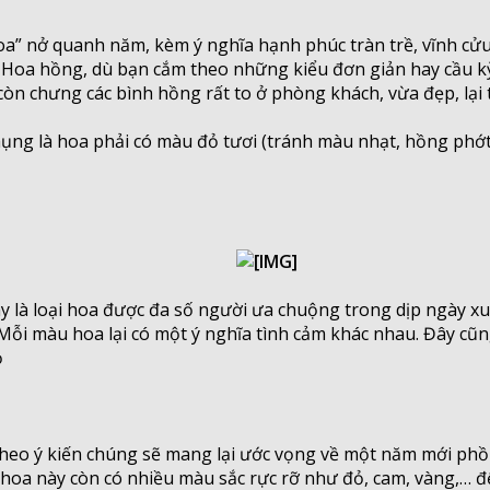
oa” nở quanh năm, kèm ý nghĩa hạnh phúc tràn trề, vĩnh cử
 Hoa hồng, dù bạn cắm theo những kiểu đơn giản hay cầu kỳ 
còn chưng các bình hồng rất to ở phòng khách, vừa đẹp, lại
hụng là hoa phải có màu đỏ tươi (tránh màu nhạt, hồng phớ
Đây là loại hoa được đa số người ưa chuộng trong dịp ngày xu
 Mỗi màu hoa lại có một ý nghĩa tình cảm khác nhau. Đây cũ
ỏ
heo ý kiến chúng sẽ mang lại ước vọng về một năm mới phồn t
ại hoa này còn có nhiều màu sắc rực rỡ như đỏ, cam, vàng,… đ