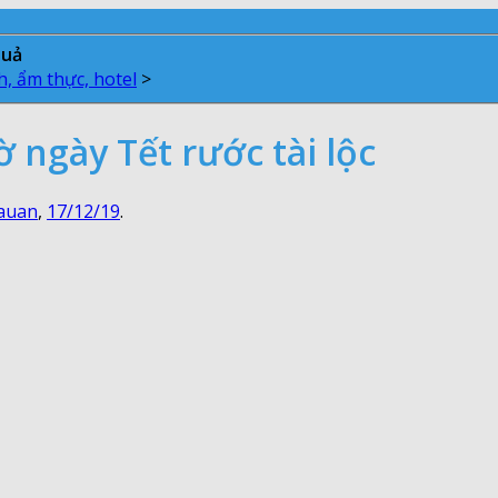
quả
h, ẩm thực, hotel
>
ngày Tết rước tài lộc
auan
,
17/12/19
.