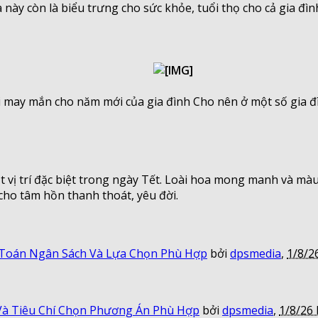
này còn là biểu trưng cho sức khỏe, tuổi thọ cho cả gia đìn
ại may mắn cho năm mới của gia đình Cho nên ở một số gia đì
t vị trí đặc biệt trong ngày Tết. Loài hoa mong manh và màu 
ho tâm hồn thanh thoát, yêu đời.
 Toán Ngân Sách Và Lựa Chọn Phù Hợp
bởi
dpsmedia
,
1/8/26
 Và Tiêu Chí Chọn Phương Án Phù Hợp
bởi
dpsmedia
,
1/8/26 