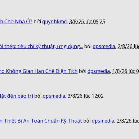
nh Cho Nhà Ở?
bởi
quynhkmd
,
3/8/26 lúc 09:25
thép: tiêu chí kỹ thuật, ứng dụng...
bởi
dpsmedia
,
2/8/26 lú
 Không Gian Hạn Chế Diện Tích
bởi
dpsmedia
,
1/8/26 lúc 
ặt đến bảo trì
bởi
dpsmedia
,
3/8/26 lúc 12:02
 Thiết Bị An Toàn Chuẩn Kỹ Thuật
bởi
dpsmedia
,
2/8/26 lú