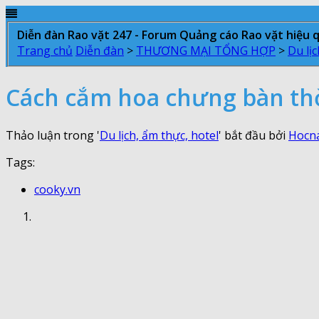
Diễn đàn Rao vặt 247 - Forum Quảng cáo Rao vặt hiệu 
Trang chủ
Diễn đàn
>
THƯƠNG MẠI TỔNG HỢP
>
Du lịc
Cách cắm hoa chưng bàn thờ 
Thảo luận trong '
Du lịch, ẩm thực, hotel
' bắt đầu bởi
Hocn
Tags:
cooky.vn