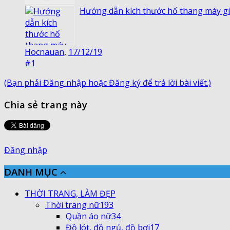
Hướng dẫn kích thước hố thang máy gi
Hocnauan
,
17/12/19
#1
(Bạn phải Đăng nhập hoặc Đăng ký để trả lời bài viết.)
Chia sẻ trang này
Đăng nhập
DANH MỤC
THỜI TRANG, LÀM ĐẸP
Thời trang nữ
193
Quần áo nữ
34
Đồ lót, đồ ngủ, đồ bơi
17