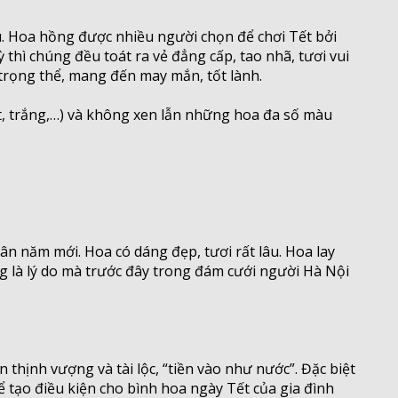
u. Hoa hồng được nhiều người chọn để chơi Tết bởi
thì chúng đều toát ra vẻ đẳng cấp, tao nhã, tươi vui
 trọng thể, mang đến may mắn, tốt lành.
t, trắng,…) và không xen lẫn những hoa đa số màu
ân năm mới. Hoa có dáng đẹp, tươi rất lâu. Hoa lay
ng là lý do mà trước đây trong đám cưới người Hà Nội
hịnh vượng và tài lộc, “tiền vào như nước”. Đặc biệt
ể tạo điều kiện cho bình hoa ngày Tết của gia đình