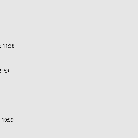
c 11:38
09:59
c 10:59