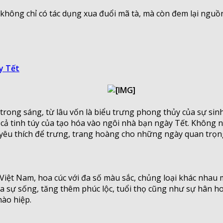
 không chỉ có tác dụng xua đuổi mã tà, mà còn đem lại ngu
y Tết
ong sáng, từ lâu vốn là biểu trưng phong thủy của sự sinh s
ả tinh túy của tạo hóa vào ngôi nhà bạn ngày Tết. Không n
yêu thích để trưng, trang hoàng cho những ngày quan trọn
t Việt Nam, hoa cúc với đa số màu sắc, chủng loại khác nha
a sự sống, tăng thêm phúc lộc, tuổi thọ cũng như sự hân ho
hào hiệp.