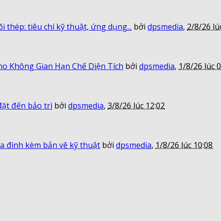
thép: tiêu chí kỹ thuật, ứng dụng...
bởi
dpsmedia
,
2/8/26 lú
 Không Gian Hạn Chế Diện Tích
bởi
dpsmedia
,
1/8/26 lúc 
ặt đến bảo trì
bởi
dpsmedia
,
3/8/26 lúc 12:02
a đình kèm bản vẽ kỹ thuật
bởi
dpsmedia
,
1/8/26 lúc 10:08