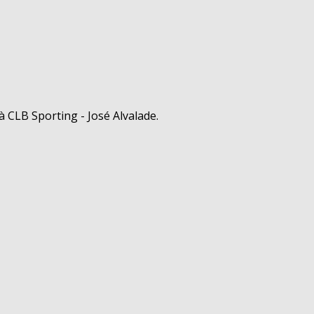
à CLB Sporting - José Alvalade.