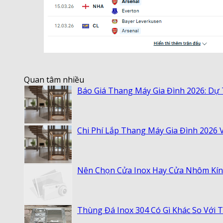
Quan tâm nhiều
Báo Giá Thang Máy Gia Đình 2026: Dự
Chi Phí Lắp Thang Máy Gia Đình 2026
Nên Chọn Cửa Inox Hay Cửa Nhôm Kí
Thùng Đá Inox 304 Có Gì Khác So Với