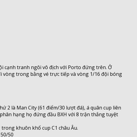
i cạnh tranh ngôi vô địch với Porto đứng trên. Ở
i vòng trong bằng vé trực tiếp và vòng 1/16 đội bóng
2 là Man City (61 điểm/30 lượt đá), á quân cup liên
ng phân hạng họ đứng đầu BXH với 8 trận thắng tuyệt
ng trong khuôn khổ cup C1 châu Âu.
 50/50