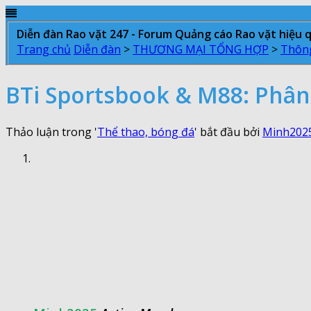
Diễn đàn Rao vặt 247 - Forum Quảng cáo Rao vặt hiệu 
Trang chủ
Diễn đàn
>
THƯƠNG MẠI TỔNG HỢP
>
Thông
BTi Sportsbook & M88: Phân 
Thảo luận trong '
Thể thao, bóng đá
' bắt đầu bởi
Minh202