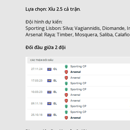
Lựa chọn: Xỉu 2.5 cả trận
.
Đội hình dự kiến:
Sporting Lisbon: Silva; Vagiannidis, Diomande, 
Arsenal: Raya; Timber, Mosquera, Saliba, Calafio
Đối đầu giữa 2 đội