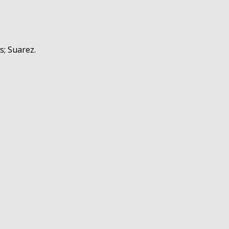
s; Suarez.