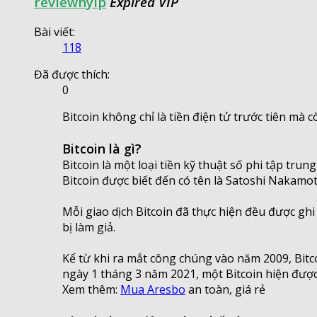
reviewhyip
Expired VIP
Bài viết:
118
Đã được thích:
0
Bitcoin không chỉ là tiền điện tử trước tiên mà c
Bitcoin là gì?
Bitcoin là một loại tiền kỹ thuật số phi tập tr
Bitcoin được biết đến có tên là Satoshi Nakamot
Mỗi giao dịch Bitcoin đã thực hiện đều được ghi
bị làm giả.
Kể từ khi ra mắt công chúng vào năm 2009, Bitco
ngày 1 tháng 3 năm 2021, một Bitcoin hiện được 
Xem thêm:
Mua Aresbo
an toàn, giá rẻ