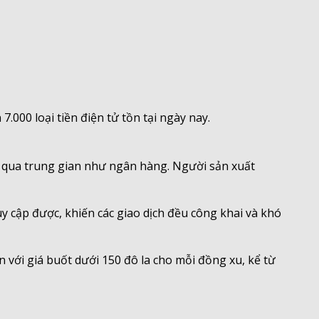
7.000 loại tiền điện tử tồn tại ngày nay.
ần qua trung gian như ngân hàng. Người sản xuất
y cập được, khiến các giao dịch đều công khai và khó
 với giá buốt dưới 150 đô la cho mỗi đồng xu, kể từ