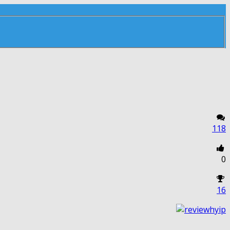
118
0
16