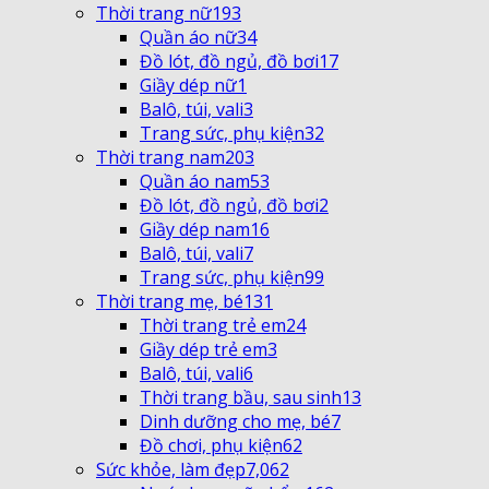
Thời trang nữ
193
Quần áo nữ
34
Đồ lót, đồ ngủ, đồ bơi
17
Giầy dép nữ
1
Balô, túi, vali
3
Trang sức, phụ kiện
32
Thời trang nam
203
Quần áo nam
53
Đồ lót, đồ ngủ, đồ bơi
2
Giầy dép nam
16
Balô, túi, vali
7
Trang sức, phụ kiện
99
Thời trang mẹ, bé
131
Thời trang trẻ em
24
Giầy dép trẻ em
3
Balô, túi, vali
6
Thời trang bầu, sau sinh
13
Dinh dưỡng cho mẹ, bé
7
Đồ chơi, phụ kiện
62
Sức khỏe, làm đẹp
7,062