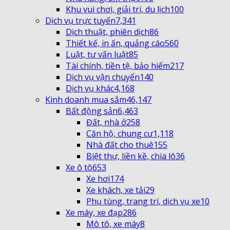
Khu vui chơi, giải trí, du lịch
100
Dịch vụ trực tuyến
7,341
Dịch thuật, phiên dịch
86
Thiết kế, in ấn, quảng cáo
560
Luật, tư vấn luật
85
Tài chính, tiền tệ, bảo hiểm
217
Dịch vụ vận chuyển
140
Dịch vụ khác
4,168
Kinh doanh mua sắm
46,147
Bất động sản
6,463
Đất, nhà ở
258
Căn hộ, chung cư
1,118
Nhà đất cho thuê
155
Biệt thự, liền kề, chia lô
36
Xe ô tô
653
Xe hơi
174
Xe khách, xe tải
29
Phụ tùng, trang trí, dịch vụ xe
10
Xe máy, xe đạp
286
Mô tô, xe máy
8