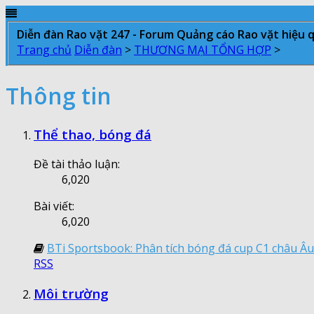
Diễn đàn Rao vặt 247 - Forum Quảng cáo Rao vặt hiệu 
Trang chủ
Diễn đàn
>
THƯƠNG MẠI TỔNG HỢP
>
Thông tin
Thể thao, bóng đá
Đề tài thảo luận:
6,020
Bài viết:
6,020
BTi Sportsbook: Phân tích bóng đá cup C1 châu Âu
RSS
Môi trường