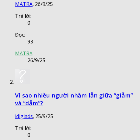
MATRA
,
26/9/25
Trả lời:
0
Đọc:
93
MATRA
26/9/25
Vì sao nhiều người nhầm lẫn giữa “giẫm”
và “dẫm”?
idigiads
,
25/9/25
Trả lời:
0