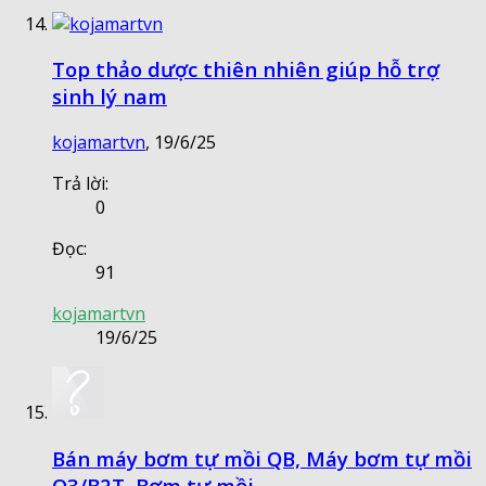
Top thảo dược thiên nhiên giúp hỗ trợ
sinh lý nam
kojamartvn
,
19/6/25
Trả lời:
0
Đọc:
91
kojamartvn
19/6/25
Bán máy bơm tự mồi QB, Máy bơm tự mồi
Q3/B2T, Bơm tự mồi