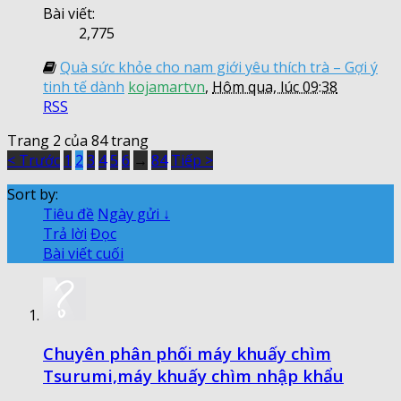
Bài viết:
2,775
Quà sức khỏe cho nam giới yêu thích trà – Gợi ý
tinh tế dành
kojamartvn
,
Hôm qua, lúc 09:38
RSS
Trang 2 của 84 trang
< Trước
1
2
3
4
5
6
→
84
Tiếp >
Sort by:
Tiêu đề
Ngày gửi ↓
Trả lời
Đọc
Bài viết cuối
Chuyên phân phối máy khuấy chìm
Tsurumi,máy khuấy chìm nhập khẩu