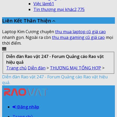
Việc làm
61
Tin thương mại khác
2,775
Liên Kết Thân Thiện
Laptop Kim Cương chuyên
thu mua laptop cũ giá cao
nhanh gọn. Ngoài ra còn
thu mua gaming cũ giá cao
mọi
thời điểm.
Diễn đàn Rao vặt 247 - Forum Quảng cáo Rao vặt
hiệu quả
Trang chủ
Diễn đàn
>
THƯƠNG MẠI TỔNG HỢP
>
Diễn đàn Rao vặt 247 - Forum Quảng cáo Rao vặt hiệu
quả.
Đăng nhập
Trang chủ