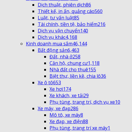
Dịch thuật, phiên dịch
86
Thiết kế, in ấn, quảng cáo
560
Luật, tư vấn luật
85
Tài chính, tiền tệ, bảo hiểm
216
Dịch vụ vận chuyển
140
Dịch vụ khác
4,168
Kinh doanh mua sắm
46,144
Bất động sản
6,463
Đất, nhà ở
258
Căn hộ, chung cư
1,118
Nhà đất cho thuê
155
Biệt thự, liền kề, chia lô
36
Xe ô tô
653
Xe hơi
174
Xe khách, xe tải
29
Phụ tùng, trang trí, dịch vụ xe
10
Xe máy, xe đạp
286
Mô tô, xe máy
8
Xe đạp, xe điện
88
Phụ tùng, trang trí xe máy
1