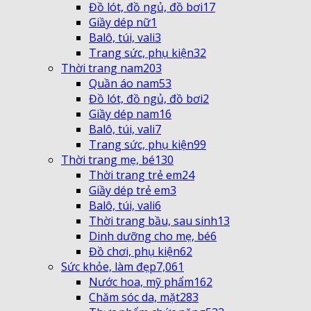
Đồ lót, đồ ngủ, đồ bơi
17
Giầy dép nữ
1
Balô, túi, vali
3
Trang sức, phụ kiện
32
Thời trang nam
203
Quần áo nam
53
Đồ lót, đồ ngủ, đồ bơi
2
Giầy dép nam
16
Balô, túi, vali
7
Trang sức, phụ kiện
99
Thời trang mẹ, bé
130
Thời trang trẻ em
24
Giầy dép trẻ em
3
Balô, túi, vali
6
Thời trang bầu, sau sinh
13
Dinh dưỡng cho mẹ, bé
6
Đồ chơi, phụ kiện
62
Sức khỏe, làm đẹp
7,061
Nước hoa, mỹ phẩm
162
Chăm sóc da, mặt
283