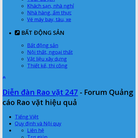
Khách sạn, nhà nghỉ
Nhà hàng, ẩm thực
Vé máy bay, tàu, xe
BẤT ĐỘNG SẢN
Bất động sản
Nội thất, ngoại thất
Vật liệu xây dựng
Thiết kế, thi công
Diễn đàn Rao vặt 247
- Forum Quảng
cáo Rao vặt hiệu quả
Tiếng Việt
Quy định và Nội quy
Liên hệ
Trợ giúp