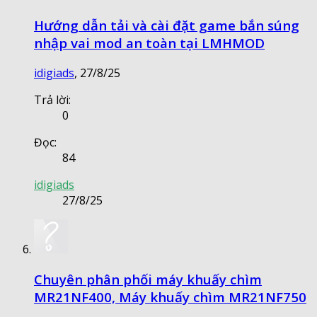
Hướng dẫn tải và cài đặt game bắn súng
nhập vai mod an toàn tại LMHMOD
idigiads
,
27/8/25
Trả lời:
0
Đọc:
84
idigiads
27/8/25
Chuyên phân phối máy khuấy chìm
MR21NF400, Máy khuấy chìm MR21NF750