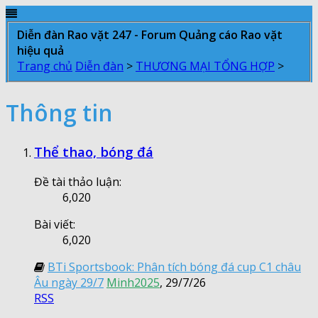
Diễn đàn Rao vặt 247 - Forum Quảng cáo Rao vặt
hiệu quả
Trang chủ
Diễn đàn
>
THƯƠNG MẠI TỔNG HỢP
>
Thông tin
Thể thao, bóng đá
Đề tài thảo luận:
6,020
Bài viết:
6,020
BTi Sportsbook: Phân tích bóng đá cup C1 châu
Âu ngày 29/7
Minh2025
,
29/7/26
RSS