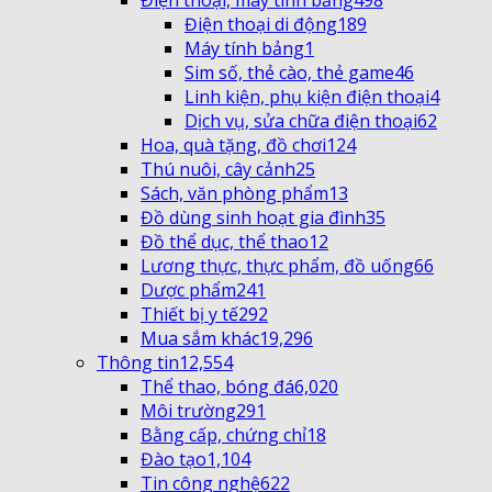
Điện thoại, máy tính bảng
498
Điện thoại di động
189
Máy tính bảng
1
Sim số, thẻ cào, thẻ game
46
Linh kiện, phụ kiện điện thoại
4
Dịch vụ, sửa chữa điện thoại
62
Hoa, quà tặng, đồ chơi
124
Thú nuôi, cây cảnh
25
Sách, văn phòng phẩm
13
Đồ dùng sinh hoạt gia đình
35
Đồ thể dục, thể thao
12
Lương thực, thực phẩm, đồ uống
66
Dược phẩm
241
Thiết bị y tế
292
Mua sắm khác
19,296
Thông tin
12,554
Thể thao, bóng đá
6,020
Môi trường
291
Bằng cấp, chứng chỉ
18
Đào tạo
1,104
Tin công nghệ
622