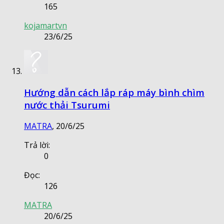
165
kojamartvn
23/6/25
Hướng dẫn cách lắp ráp máy bình chìm
nước thải Tsurumi
MATRA
,
20/6/25
Trả lời:
0
Đọc:
126
MATRA
20/6/25