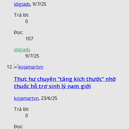
idigiads
,
9/7/25
Trả lời:
0
Đọc:
107
idigiads
9/7/25
Thực hư chuyện “tăng kích thước” nhờ
thuốc hỗ trợ sinh lý nam giới
kojamartvn
,
23/6/25
Trả lời:
0
Đọc: