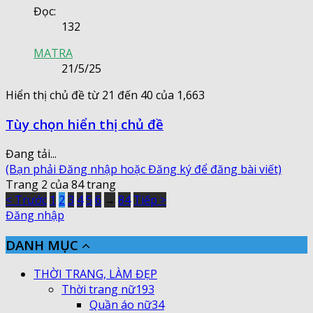
Đọc:
132
MATRA
21/5/25
Hiển thị chủ đề từ 21 đến 40 của 1,663
Tùy chọn hiển thị chủ đề
Đang tải...
(Bạn phải Đăng nhập hoặc Đăng ký để đăng bài viết)
Trang 2 của 84 trang
< Trước
1
2
3
4
5
6
→
84
Tiếp >
Đăng nhập
DANH MỤC
THỜI TRANG, LÀM ĐẸP
Thời trang nữ
193
Quần áo nữ
34