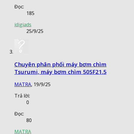
Đọc:
185
idigiads
25/9/25
Chuyên phân phối máy bơm chìm
Tsurumi, máy bơm chìm 50SF21.5
MATRA
,
19/9/25
Trả lời:
0
Đọc:
80
MATRA