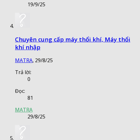
19/9/25
Chuyên cung cấp máy thổi khí, Máy thổi
khí nhập
MATRA
,
29/8/25
Trả lời:
0
Đọc:
81
MATRA
29/8/25