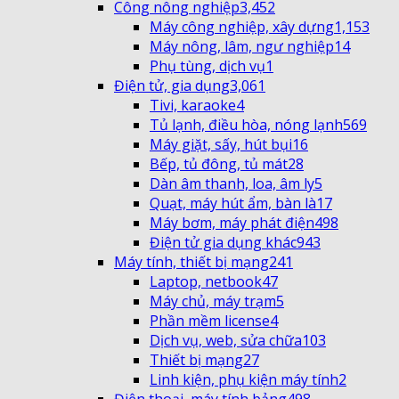
Công nông nghiệp
3,452
Máy công nghiệp, xây dựng
1,153
Máy nông, lâm, ngư nghiệp
14
Phụ tùng, dịch vụ
1
Điện tử, gia dụng
3,061
Tivi, karaoke
4
Tủ lạnh, điều hòa, nóng lạnh
569
Máy giặt, sấy, hút bụi
16
Bếp, tủ đông, tủ mát
28
Dàn âm thanh, loa, âm ly
5
Quạt, máy hút ẩm, bàn là
17
Máy bơm, máy phát điện
498
Điện tử gia dụng khác
943
Máy tính, thiết bị mạng
241
Laptop, netbook
47
Máy chủ, máy trạm
5
Phần mềm license
4
Dịch vụ, web, sửa chữa
103
Thiết bị mạng
27
Linh kiện, phụ kiện máy tính
2