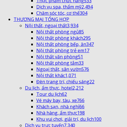
Thực phẩm chức năng
533
Dịch vụ spa, thẩm mỹ
2,494
Chăm sóc tóc, cơ thể
304
THƯƠNG MẠI TỔNG HỢP
Nội thất, ngoại thất
3,934
Nội thất phòng ngủ
85
Nội thất phòng khách
295
Nội thất phòng bếp, ăn
347
Nội thất phòng trẻ em
17
Nội thất văn phòng
51
Nội thất phòng tắm
33
Ngoại thất, sân vườn
576
Nội thất khác
1,071
Đèn trang trí, chiếu sáng
22
Du lịch, ẩm thực, hotel
2,212
Tour du lịch
62
Vé máy bay, tàu, xe
766
Khách sạn, nhà nghỉ
66
Nhà hàng, ẩm thực
198
Khu vui chơi, giải trí, du lịch
100
Dịch vụ trực tuyến
7,340