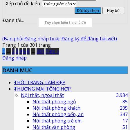
Xếp chủ đề kiểu:
Đang tải...
Tùy chọn hiển thị chủ đề
(Bạn phải Đăng nhập hoặc Đăng ký để đăng bài viết)
Trang 1 của 301 trang
1
←
2
3
4
5
6
→
301
Tiếp >
Đăng nhập
DANH MỤC
THỜI TRANG, LÀM ĐẸP
THƯƠNG MẠI TỔNG HỢP
Nội thất, ngoại thất
3,934
Nội thất phòng ngủ
85
Nội thất phòng khách
295
Nội thất phòng bếp, ăn
347
Nội thất phòng trẻ em
17
Nội thất văn phòng
51