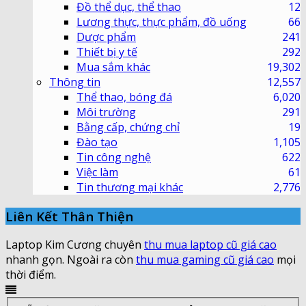
Đồ thể dục, thể thao
12
Lương thực, thực phẩm, đồ uống
66
Dược phẩm
241
Thiết bị y tế
292
Mua sắm khác
19,302
Thông tin
12,557
Thể thao, bóng đá
6,020
Môi trường
291
Bằng cấp, chứng chỉ
19
Đào tạo
1,105
Tin công nghệ
622
Việc làm
61
Tin thương mại khác
2,776
Liên Kết Thân Thiện
Laptop Kim Cương chuyên
thu mua laptop cũ giá cao
nhanh gọn. Ngoài ra còn
thu mua gaming cũ giá cao
mọi
thời điểm.