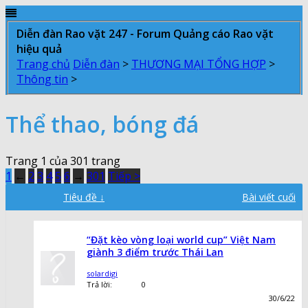
Diễn đàn Rao vặt 247 - Forum Quảng cáo Rao vặt
hiệu quả
Trang chủ
Diễn đàn
>
THƯƠNG MẠI TỔNG HỢP
>
Thông tin
>
Thể thao, bóng đá
Trang 1 của 301 trang
1
←
2
3
4
5
6
→
301
Tiếp >
Tiêu đề ↓
Bài viết cuối
“Đặt kèo vòng loại world cup” Việt Nam
giành 3 điểm trước Thái Lan
solardigi
Trả lời:
0
30/6/22