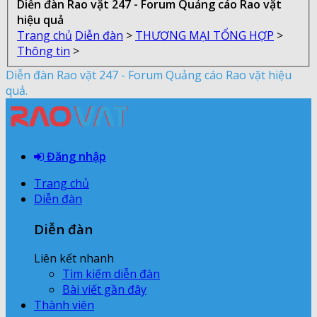
Diễn đàn Rao vặt 247 - Forum Quảng cáo Rao vặt
hiệu quả
Trang chủ
Diễn đàn
>
THƯƠNG MẠI TỔNG HỢP
>
Thông tin
>
Diễn đàn Rao vặt 247 - Forum Quảng cáo Rao vặt hiệu
quả.
Đăng nhập
Trang chủ
Diễn đàn
Diễn đàn
Liên kết nhanh
Tìm kiếm diễn đàn
Bài viết gần đây
Thành viên