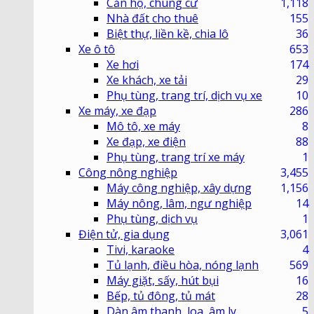
Căn hộ, chung cư
1,118
Nhà đất cho thuê
155
Biệt thự, liền kề, chia lô
36
Xe ô tô
653
Xe hơi
174
Xe khách, xe tải
29
Phụ tùng, trang trí, dịch vụ xe
10
Xe máy, xe đạp
286
Mô tô, xe máy
8
Xe đạp, xe điện
88
Phụ tùng, trang trí xe máy
1
Công nông nghiệp
3,455
Máy công nghiệp, xây dựng
1,156
Máy nông, lâm, ngư nghiệp
14
Phụ tùng, dịch vụ
1
Điện tử, gia dụng
3,061
Tivi, karaoke
4
Tủ lạnh, điều hòa, nóng lạnh
569
Máy giặt, sấy, hút bụi
16
Bếp, tủ đông, tủ mát
28
Dàn âm thanh, loa, âm ly
5