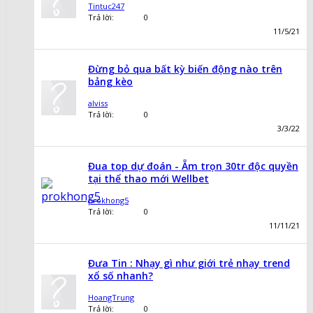
Tintuc247
Trả lời:
0
11/5/21
Đừng bỏ qua bất kỳ biến động nào trên
bảng kèo
alviss
Trả lời:
0
3/3/22
Đua top dự đoán - Ẵm trọn 30tr độc quyền
tại thể thao mới Wellbet
prokhong5
Trả lời:
0
11/11/21
Đưa Tin : Nhạy gì như giới trẻ nhạy trend
xổ số nhanh?
HoangTrung
Trả lời:
0