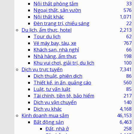
Nội thất phòng tắm
33
Ngoại thất, sân vườn
576
Nội thất khác
1,071
Đèn trang trí, chiếu sáng
22
Du lịch, ẩm thực, hotel
2,213
Tour du lịch
62
Vé máy bay, tàu, xe
767
Khách sạn, nhà nghỉ
66
Nhà hàng, ẩm thực
198
Khu vui chơi, giải trí, du lịch
100
Dịch vụ trực tuyến
7,341
Dịch thuật, phiên dịch
86
Thiết kế, in ấn, quảng cáo
560
Luật, tư vấn luật
85
Tài chính, tiền tệ, bảo hiểm
217
Dịch vụ vận chuyển
140
Dịch vụ khác
4,168
Kinh doanh mua sắm
46,153
Bất động sản
6,463
Đất, nhà ở
258