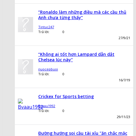
“Ronaldo làm những điều mà các cầu thủ
Anh chưa từng thấy”
Tintuc247
Trả lời:
0
27/9/21
“Không ai tốt hơn Lampard dẫn dắt
Chelsea lúc này”
nuocepbuoi
Trả lời:
0
16/7/19
Сrickex for Sports betting
Bvaau1992
Trả lời:
0
29/11/23
Đường hướng soi cầu tài xỉu "ăn chắc mặc