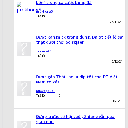
bền" trong cá cược bóng đá
prokhong5
Trả lời:
0
28/11/21
Được Rangnick trọng dụng, Dalot tiết lộ sự
thật dưới thời Solskjaer
Tintuc247
Trả lời:
0
10/12/21
Được gặp Thái Lan là dịp tốt cho ĐT Việt
Nam cọ xát
nuocepbuoi
Trả lời:
0
8/6/19
Đứng trước cơ hội cuối, Zidane vẫn quá
gian nan