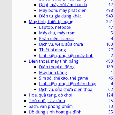
Quạt, máy hút ẩm, bàn là
17
Máy bơm, máy phát điện
498
Điện tử gia dụng khác
943
Máy tính, thiết bị mạng
241
Laptop, netbook
47
Máy chủ, máy trạm
5
Phần mềm license
4
Dịch vụ, web, sửa chữa
103
Thiết bị mạng
27
Linh kiện, phụ kiện máy tính
2
Điện thoại, máy tính bảng
498
Điện thoại di động
189
Máy tính bảng
1
Sim số, thẻ cào, thẻ game
46
Linh kiện, phụ kiện điện thoại
4
Dịch vụ, sửa chữa điện thoại
62
Hoa, quà tặng, đồ chơi
124
Thú nuôi, cây cảnh
25
Sách, văn phòng phẩm
13
Đồ dùng sinh hoạt gia đình
35