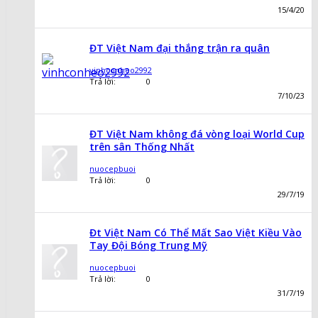
15/4/20
ĐT Việt Nam đại thắng trận ra quân
vinhconheo2992
Trả lời:
0
7/10/23
ĐT Việt Nam không đá vòng loại World Cup
trên sân Thống Nhất
nuocepbuoi
Trả lời:
0
29/7/19
Đt Việt Nam Có Thể Mất Sao Việt Kiều Vào
Tay Đội Bóng Trung Mỹ
nuocepbuoi
Trả lời:
0
31/7/19