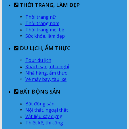
THỜI TRANG, LÀM ĐẸP
Thời trang nữ
Thời trang nam
Thời trang mẹ, bé
Sức khỏe, làm đẹp
DU LỊCH, ẨM THỰC
Tour du lịch
Khách sạn, nhà nghỉ
Nhà hàng, ẩm thực
Vé máy bay, tàu, xe
BẤT ĐỘNG SẢN
Bất động sản
Nội thất, ngoại thất
Vật liệu xây dựng
Thiết kế, thi công