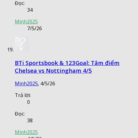
Đọc:
34
Minh2025
7/5/26
BTi Sportsbook & 123Goal: Tâm điểm
Chelsea vs Nottingham 4/5
Minh2025
,
4/5/26
Trả lời:
0
Đọc:
38
Minh2025