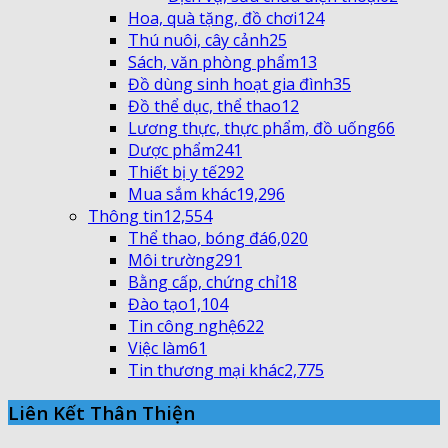
Hoa, quà tặng, đồ chơi
124
Thú nuôi, cây cảnh
25
Sách, văn phòng phẩm
13
Đồ dùng sinh hoạt gia đình
35
Đồ thể dục, thể thao
12
Lương thực, thực phẩm, đồ uống
66
Dược phẩm
241
Thiết bị y tế
292
Mua sắm khác
19,296
Thông tin
12,554
Thể thao, bóng đá
6,020
Môi trường
291
Bằng cấp, chứng chỉ
18
Đào tạo
1,104
Tin công nghệ
622
Việc làm
61
Tin thương mại khác
2,775
Liên Kết Thân Thiện