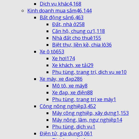
Dịch vụ khác
4,168
Kinh doanh mua sắm
46,144
Bất động sản
6,463
Đất, nhà ở
258
Căn hộ, chung cư
1,118
Nhà đất cho thuê
155
Biệt thự, liền kề, chia lô
36
Xe ô tô
653
Xe hơi
174
Xe khách, xe tải
29
Phụ tùng, trang trí, dịch vụ xe
10
Xe máy, xe đạp
286
Mô tô, xe máy
8
Xe đạp, xe điện
88
Phụ tùng, trang trí xe máy
1
Công nông nghiệp
3,452
Máy công nghiệp, xây dựng
1,153
Máy nông, lâm, ngư nghiệp
14
Phụ tùng, dịch vụ
1
Điện tử, gia dụng
3,061