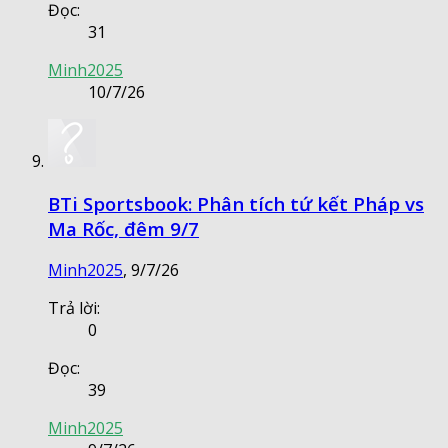
Đọc:
31
Minh2025
10/7/26
BTi Sportsbook: Phân tích tứ kết Pháp vs
Ma Rốc, đêm 9/7
Minh2025
,
9/7/26
Trả lời:
0
Đọc:
39
Minh2025