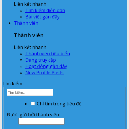
Liên kết nhanh
Tìm kiếm diễn đàn
Bài viết gần đây
Thành viên
Thành viên
Liên kết nhanh
Thành viên tiêu biểu
Đang truy cập
Hoạt động gần đây
New Profile Posts
Tìm kiếm
Chỉ tìm trong tiêu đề
Được gửi bởi thành viên: