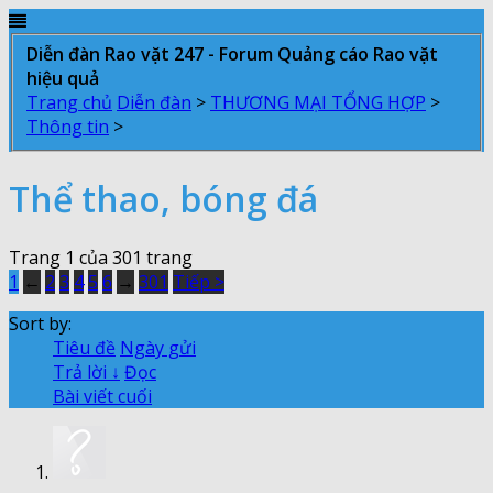
Diễn đàn Rao vặt 247 - Forum Quảng cáo Rao vặt
hiệu quả
Trang chủ
Diễn đàn
>
THƯƠNG MẠI TỔNG HỢP
>
Thông tin
>
Thể thao, bóng đá
Trang 1 của 301 trang
1
←
2
3
4
5
6
→
301
Tiếp >
Sort by:
Tiêu đề
Ngày gửi
Trả lời ↓
Đọc
Bài viết cuối