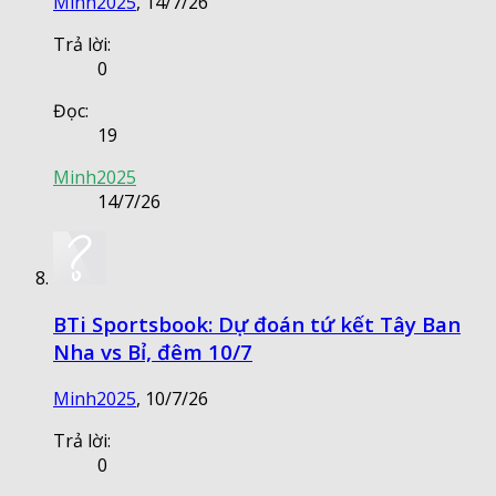
Minh2025
,
14/7/26
Trả lời:
0
Đọc:
19
Minh2025
14/7/26
BTi Sportsbook: Dự đoán tứ kết Tây Ban
Nha vs Bỉ, đêm 10/7
Minh2025
,
10/7/26
Trả lời:
0