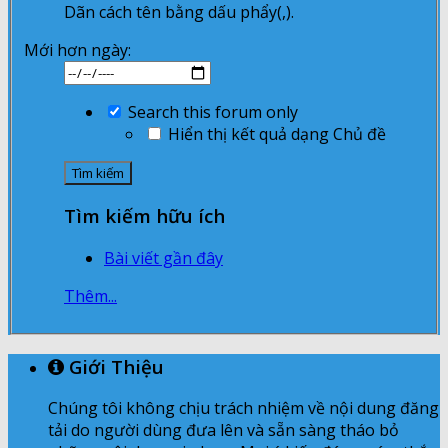
Dãn cách tên bằng dấu phẩy(,).
Mới hơn ngày:
Search this forum only
Hiển thị kết quả dạng Chủ đề
Tìm kiếm hữu ích
Bài viết gần đây
Thêm...
Giới Thiệu
Chúng tôi không chịu trách nhiệm về nội dung đăng
tải do người dùng đưa lên và sẵn sàng tháo bỏ