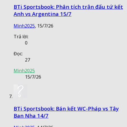
BTi Sportsbook: Phân tích trận đấu tứ kết
Anh vs Argentina 15/7
Minh2025
,
15/7/26
Trả lời:
0
Đọc:
27
Minh2025
15/7/26
BTi Sportsbook: Bán kết WC-Pháp vs Tây
Ban Nha 14/7