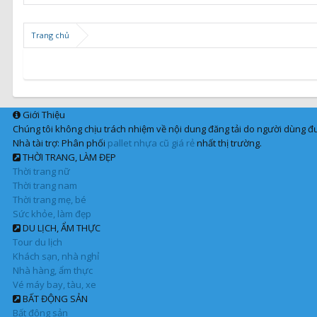
Trang chủ
Giới Thiệu
Chúng tôi không chịu trách nhiệm về nội dung đăng tải do người dùng đư
Nhà tài trợ: Phân phối
pallet nhựa cũ giá rẻ
nhất thị trường.
THỜI TRANG, LÀM ĐẸP
Thời trang nữ
Thời trang nam
Thời trang mẹ, bé
Sức khỏe, làm đẹp
DU LỊCH, ẨM THỰC
Tour du lịch
Khách sạn, nhà nghỉ
Nhà hàng, ẩm thực
Vé máy bay, tàu, xe
BẤT ĐỘNG SẢN
Bất động sản