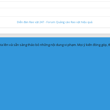
Diễn đàn Rao vặt 247 - Forum Quảng cáo Rao vặt hiệu quả.
a lên và sẵn sàng tháo bỏ những nội dung vi phạm. Mọi ý kiến đóng góp, th