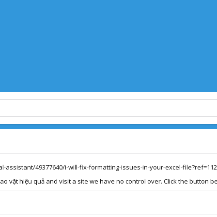
al-assistant/49377640/i-will-fix-formatting-issues-in-your-excel-file?ref=11
 vặt hiệu quả and visit a site we have no control over. Click the button be