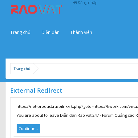
Đăng nhập
Trang chủ
Diễn đàn
Thành viên
Trang chủ
External Redirect
https://net-product.ru/bitrix/rk.php?goto=https://kwork.com/virtu
You are about to leave Diễn đàn Rao vặt 247 - Forum Quảng cáo Rao
Continue...